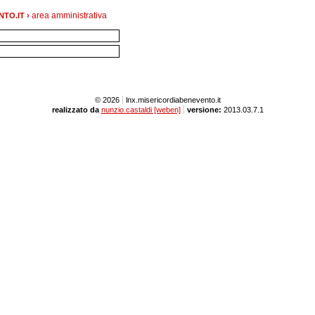
area amministrativa
TO.IT ›
© 2026
lnx.misericordiabenevento.it
realizzato da
nunzio.castaldi [weben]
versione:
2013.03.7.1