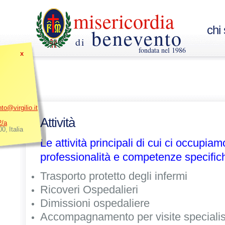
misericordia
chi
benevento
di
fondata nel 1986
x
o@virgilio.it
Attività
2/a
00
,
Italia
Le attività principali di cui ci occupia
professionalità e competenze specific
Trasporto protetto degli infermi
Ricoveri Ospedalieri
Dimissioni ospedaliere
Accompagnamento per visite specialis