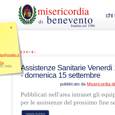
misericordia
chi
benevento
di
fondata nel 1986
x
«
‹
2
3
4
5
6
›
o@virgilio.it
2/a
Assistenze Sanitarie Venerdi 
00
,
Italia
- domenica 15 settembre
pubblicato da
Misericordia d
Pubblicati nell'area intranet gli equi
per le assistenze del prossimo fine s
LEGGI TUTTO