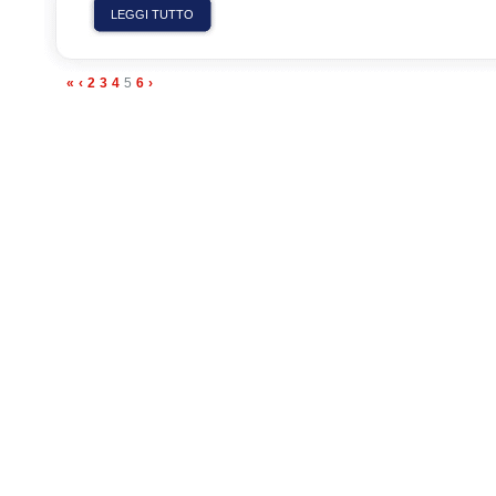
LEGGI TUTTO
«
‹
2
3
4
5
6
›