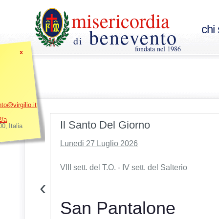
misericordia
chi
benevento
di
fondata nel 1986
x
o@virgilio.it
2/a
Il Santo Del Giorno
00
,
Italia
ro territorio di
Lunedi 27 Luglio 2026
. Per
tivo c'è bisogno
VIII sett. del T.O. - IV sett. del Salterio
‹
cordia l'appello
la prossima
San Pantalone
e fiscale della
è