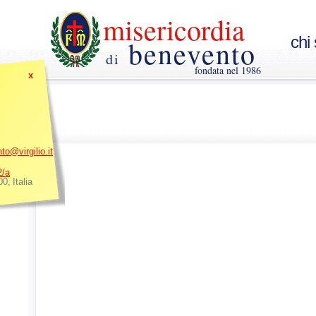
misericordia
chi
benevento
di
fondata nel 1986
x
o@virgilio.it
2/a
00
,
Italia