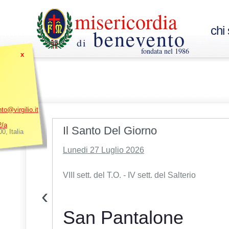
misericordia
chi
benevento
di
fondata nel 1986
x
o@virgilio.it
2/a
Il Santo Del Giorno
00
,
Italia
ro territorio di
Lunedi 27 Luglio 2026
. Per
tivo c'è bisogno
VIII sett. del T.O. - IV sett. del Salterio
‹
cordia l'appello
la prossima
San Pantalone
e fiscale della
è