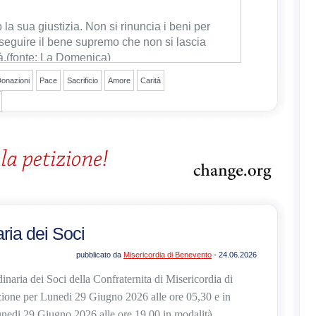
sezione del sito.
o la sua giustizia
. Non si rinuncia i beni per
seguire il bene supremo che non si lascia
à.
(fonte: La Domenica)
onazioni
Pace
Sacrificio
Amore
Carità
ia dei Soci
pubblicato da
Misericordia di Benevento
- 24.06.2026
naria dei Soci della Confraternita di Misericordia di
ione per Lunedi 29 Giugno 2026 alle ore 05,30 e in
nedi 29 Giugno 2026 alle ore 19,00 in modalità