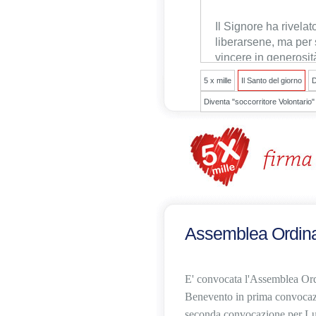
92005780629
.
Il Signore ha rivelat
liberarsene, ma per 
vincere in generosit
5 x mille
Il Santo del giorno
D
Diventa "soccorritore Volontario"
Assemblea Ordinar
E' convocata l'Assemblea Ordi
Benevento in prima convocaz
seconda convocazione per
Lu