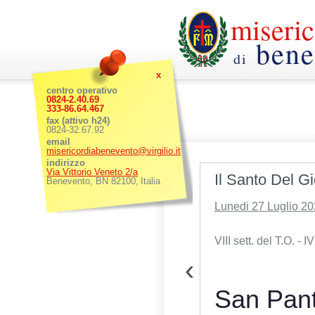
miseric
bene
di
x
centro operativo
0824-2.40.69
333-86.64.467
fax (attivo h24)
0824-32.67.92
email
misericordiabenevento@virgilio.it
indirizzo
Via Vittorio Veneto 2/a
Il Santo Del G
Benevento
,
BN
82100
,
Italia
Progetto anno 2024: dotare il nostro territorio di
Lunedi 27 Luglio 2
un
"Automezzo trasporto disabili"
. Per
raggiungere quanto prima l'obiettivo c'è bisogno
anche del tuo aiuto!!!
VIII sett. del T.O. - I
‹
Per aiutare e sostenere la Misericordia l'appello
è di segnalare, in occasione della prossima
San Pan
dichiarazione dei redditi, il
codice fiscale della
Misericordia di Benevento
che è