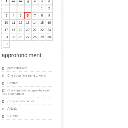
l
m
m
g
v
s
d
1
2
3
4
5
6
7
8
9
10
11
12
13
14
15
16
17
18
19
20
21
22
23
24
25
26
27
28
29
30
31
approfondimenti
presentazione
Che cosa fare per iscriversi
Contatti
Che impegno bisogna dare per
fare volontariato
Chi può unirsi a noi
Attività
5 x mille