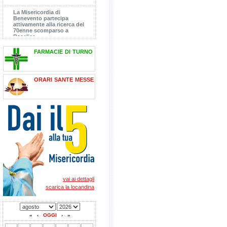
La Misericordia di
Benevento partecipa
attivamente alla ricerca del
70enne scomparso a
Baselice
[14.08.2025]
GIUNGE A BENEVENTO LA
CROCE DEL GIUBILEO
farmacie di turno
DELLE MISERICORDIE
D'ITALIA BENEDETTA DA
PAPA FRANCESCO IL 15
GENNAIO SCORSO
Assemblea Ordinaria dei
[16.05.2025]
Soci
orari sante messe
[24.06.2026]
vai ai dettagli
scarica la locandina
«
‹
OGGI
›
»