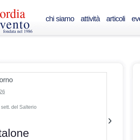
ordia
chi siamo
attività
articoli
ev
vento
fondata nel 1986
iorno
Donazion
026
V sett. del Salterio
›
intestato a:
Miser
talone
essendo la Mise
DI LEGGE e detr
importante è dev